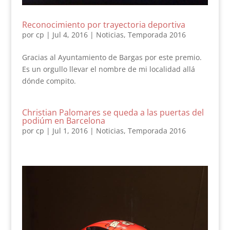
Reconocimiento por trayectoria deportiva
por
cp
|
Jul 4, 2016
|
Noticias
,
Temporada 2016
Gracias al Ayuntamiento de Bargas por este premio.
Es un orgullo llevar el nombre de mi localidad allá
dónde compito.
Christian Palomares se queda a las puertas del
podiúm en Barcelona
por
cp
|
Jul 1, 2016
|
Noticias
,
Temporada 2016