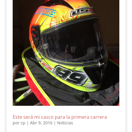
Este será mi casco para la primera carrera
por
cp
|
Abr 9, 2016
|
Noticias